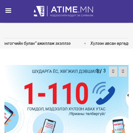
Сонгогчийн булан” ажиллаж эхэллээ
Хүлээн авсан өргөдөл,
3
/
3